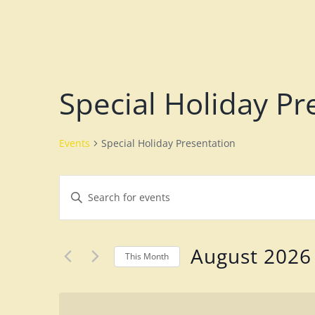
Special Holiday Pr
Events
Special Holiday Presentation
E
E
v
n
e
t
August 2026
n
This Month
e
S
t
r
e
K
s