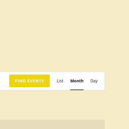
E
FIND EVENTS
List
Month
Day
v
e
n
t
V
i