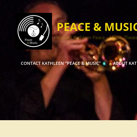
PEACE & MUSI
Vocalist Kathleen Peace – Music, Theat
CONTACT KATHLEEN “PEACE & MUSIC”
ABOUT KA