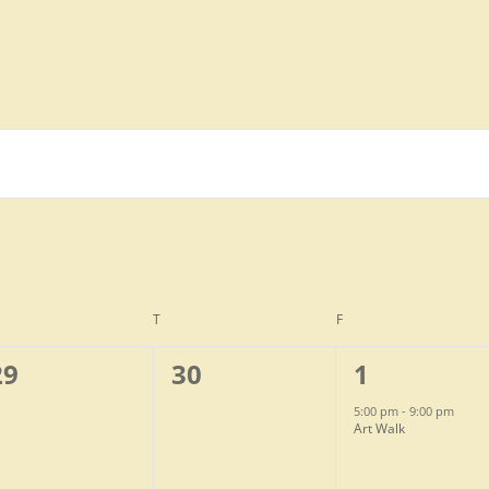
DNESDAY
T
THURSDAY
F
FRIDAY
0
0
1
29
30
1
e
e
e
5:00 pm
-
9:00 pm
Art Walk
v
v
v
e
e
e