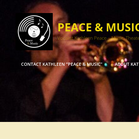
PEACE & MUSI
Vocalist Kathleen Peace – Music, Theat
CONTACT KATHLEEN “PEACE & MUSIC”
ABOUT KA